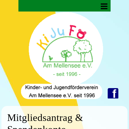
Direkt zum Seiteninhalt
Menü überspringen
Mitgliedsantrag &